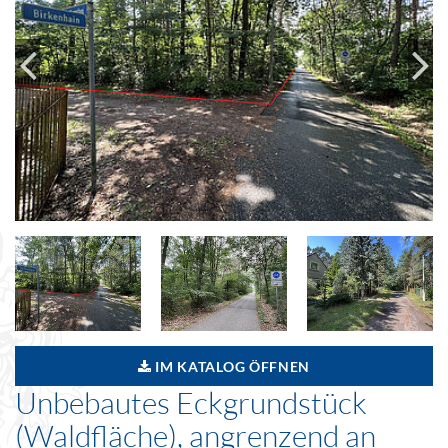
IM KATALOG ÖFFNEN
Unbebautes Eckgrundstück
(Waldfläche), angrenzend an