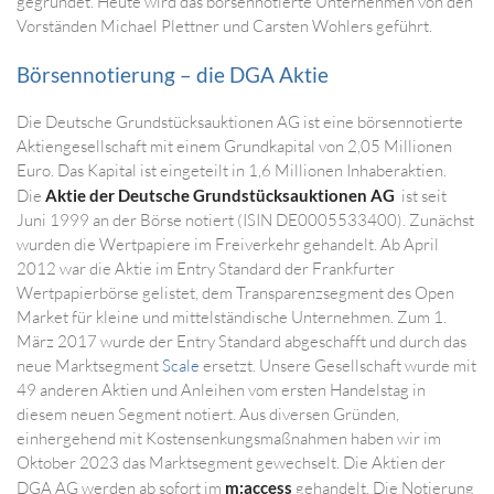
gegründet. Heute wird das börsennotierte Unternehmen von den
Vorständen Michael Plettner und Carsten Wohlers geführt.
Börsennotierung – die DGA Aktie
Die Deutsche Grundstücksauktionen AG ist eine börsennotierte
Aktiengesellschaft mit einem Grundkapital von 2,05 Millionen
Euro. Das Kapital ist eingeteilt in 1,6 Millionen Inhaberaktien.
Die
Aktie der Deutsche Grundstücksauktionen AG
ist seit
Juni 1999 an der Börse notiert (ISIN DE0005533400). Zunächst
wurden die Wertpapiere im Freiverkehr gehandelt. Ab April
2012 war die Aktie im Entry Standard der Frankfurter
Wertpapierbörse gelistet, dem Transparenzsegment des Open
Market für kleine und mittelständische Unternehmen. Zum 1.
März 2017 wurde der Entry Standard abgeschafft und durch das
neue Marktsegment
Scale
ersetzt. Unsere Gesellschaft wurde mit
49 anderen Aktien und Anleihen vom ersten Handelstag in
diesem neuen Segment notiert. Aus diversen Gründen,
einhergehend mit Kostensenkungsmaßnahmen haben wir im
Oktober 2023 das Marktsegment gewechselt. Die Aktien der
DGA AG werden ab sofort im
m:access
gehandelt. Die Notierung