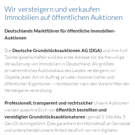
Wir versteigern und verkaufen
Immobilien auf öffentlichen Auktionen
Deutschlands Marktführer für öffentliche Immobilien-
Auktionen
Die
Deutsche Grundstücksauktionen AG (DGA)
und ihre fünf
Tochtergesellschaften sind die erste Adresse für die freiwillige
Veräußerung von Immobilien in Deutschland. Als größtes
privatrechtliches Auktionshaus des Landes versteigern wir
Objekte jeder Art im Auftrag privater, kommerzieller und
öffentlicher Eigentümer – rechtssicher nach den Vorschriften der
Versteigererverordnung.
Professionell, transparent und rechtssicher
Unsere Auktionen
werden ausschließlich von
öffentlich bestellten und
vereidigten Grundstücksauktionatoren
(gemäß § 34b Abs. 5
GewO) durchgeführt. Dies garantiert ein Höchstmaß an Seriosität
und unterscheidet unsere Arbeit deutlich von rein digitalen