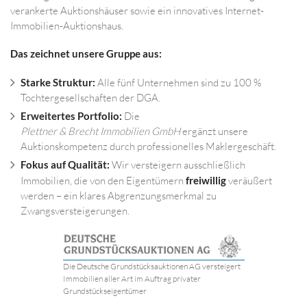
verankerte Auktionshäuser sowie ein innovatives Internet-
Immobilien-Auktionshaus.
Das zeichnet unsere Gruppe aus:
Starke Struktur:
Alle fünf Unternehmen sind zu 100 %
Tochtergesellschaften der DGA.
Erweitertes Portfolio:
Die
Plettner & Brecht Immobilien GmbH
ergänzt unsere
Auktionskompetenz durch professionelles Maklergeschäft.
Fokus auf Qualität:
Wir versteigern ausschließlich
Immobilien, die von den Eigentümern
freiwillig
veräußert
werden – ein klares Abgrenzungsmerkmal zu
Zwangsversteigerungen.
Die Deutsche Grundstücksauktionen AG versteigert
Immobilien aller Art im Auftrag privater
Grundstückseigentümer