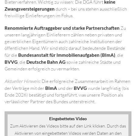
Bieterverfahren. Wichtig zu wissen: Die DGA führt
keine
Zwangsversteigerungen
durch – bei uns stehen ausschließlich
freiwillige Einlieferungen im Fokus.
Renommierte Auftraggeber und starke Partnerschaften
Zu
unseren langjährigen Einlieferern zählen neben privaten und
gewerblichen Eigentümern auch zahlreiche Institutionen der
öffentlichen Hand. Wir sind stolz darauf, bedeutende Bestände
für die
Bundesanstalt für Immobilienaufgaben (BImA)
, die
BVVG
, die
Deutsche Bahn AG
sowie zahlreiche Städte und
Gemeinden erfolgreich zu vermarkten.
Aktueller Hinweis:
Die erfolgreiche Zusammenarbeit im Rahmen
der Verträge mit der
BImA
und der
BVVG
wurde langfristig (bis
Ende 2026) bestätigt und fortgeführt, was unsere Position als
verlässlicher Partner des Bundes unterstreicht.
Eingebettetes Video
Zum Aktivieren des Videos bitte auf den Link klicken. Durch das
Aktivieren von eingebetteten Videos werden Daten an den