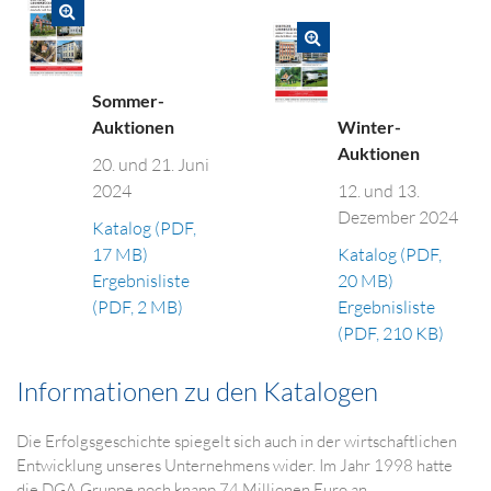
Sommer-
Winter-
Auktionen
Auktionen
20. und 21. Juni
12. und 13.
2024
Dezember 2024
Katalog (PDF,
Katalog (PDF,
17 MB)
20 MB)
Ergebnisliste
Ergebnisliste
(PDF, 2 MB)
(PDF, 210 KB)
Informationen zu den Katalogen
Die Erfolgsgeschichte spiegelt sich auch in der wirtschaftlichen
Entwicklung unseres Unternehmens wider. Im Jahr 1998 hatte
die DGA Gruppe noch knapp 74 Millionen Euro an