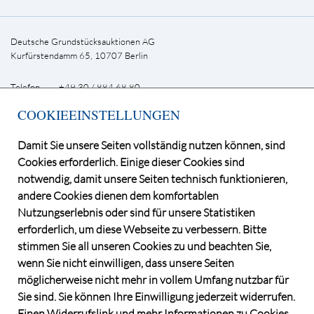
Deutsche Grundstücksauktionen AG
Kurfürstendamm 65, 10707 Berlin
Telefon +49 30 / 884 68 80
E-Mail
info@dga-ag.de
COOKIEEINSTELLUNGEN
INFOLETTER
Damit Sie unsere Seiten vollständig nutzen können, sind
Cookies erforderlich. Einige dieser Cookies sind
notwendig, damit unsere Seiten technisch funktionieren,
andere Cookies dienen dem komfortablen
Nutzungserlebnis oder sind für unsere Statistiken
erforderlich, um diese Webseite zu verbessern. Bitte
stimmen Sie all unseren Cookies zu und beachten Sie,
wenn Sie nicht einwilligen, dass unsere Seiten
möglicherweise nicht mehr in vollem Umfang nutzbar für
©2026 Deutsche Grundstücksauktionen AG
Sie sind. Sie können Ihre Einwilligung jederzeit widerrufen.
CONSENT MANAGER
Einen Widerrufslink und mehr Informationen zu Cookies