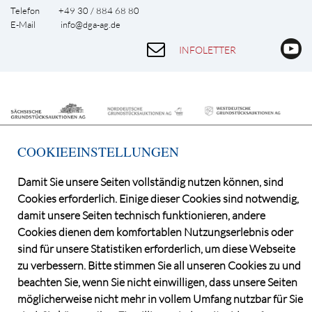
Telefon +49 30 / 884 68 80
E-Mail
info@dga-ag.de
INFOLETTER
COOKIEEINSTELLUNGEN
Damit Sie unsere Seiten vollständig nutzen können, sind
Cookies erforderlich. Einige dieser Cookies sind notwendig,
©2026 Deutsche Grundstücksauktionen AG
damit unsere Seiten technisch funktionieren, andere
CONSENT MANAGER
Cookies dienen dem komfortablen Nutzungserlebnis oder
KATALOGBEZUG
sind für unsere Statistiken erforderlich, um diese Webseite
OBJEKTFRAGEBOGEN
zu verbessern. Bitte stimmen Sie all unseren Cookies zu und
DATENSCHUTZ
beachten Sie, wenn Sie nicht einwilligen, dass unsere Seiten
VERSTEIGERUNGSBEDINGUNGEN
möglicherweise nicht mehr in vollem Umfang nutzbar für Sie