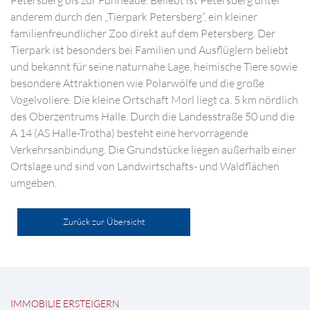
Petersberg bis zur Fuhneaue. Beliebt ist Petersberg unter
anderem durch den „Tierpark Petersberg“, ein kleiner
familienfreundlicher Zoo direkt auf dem Petersberg. Der
Tierpark ist besonders bei Familien und Ausflüglern beliebt
und bekannt für seine naturnahe Lage, heimische Tiere sowie
besondere Attraktionen wie Polarwölfe und die große
Vogelvoliere. Die kleine Ortschaft Morl liegt ca. 5 km nördlich
des Oberzentrums Halle. Durch die Landesstraße 50 und die
A 14 (AS Halle-Trotha) besteht eine hervorragende
Verkehrsanbindung. Die Grundstücke liegen außerhalb einer
Ortslage und sind von Landwirtschafts- und Waldflächen
umgeben.
Zurück zur Übersicht
IMMOBILIE ERSTEIGERN