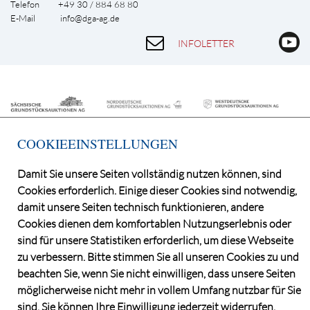
Telefon +49 30 / 884 68 80
E-Mail
info@dga-ag.de
INFOLETTER
COOKIEEINSTELLUNGEN
Damit Sie unsere Seiten vollständig nutzen können, sind
Cookies erforderlich. Einige dieser Cookies sind notwendig,
©2026 Deutsche Grundstücksauktionen AG
damit unsere Seiten technisch funktionieren, andere
CONSENT MANAGER
Cookies dienen dem komfortablen Nutzungserlebnis oder
KATALOGBEZUG
sind für unsere Statistiken erforderlich, um diese Webseite
OBJEKTFRAGEBOGEN
zu verbessern. Bitte stimmen Sie all unseren Cookies zu und
DATENSCHUTZ
beachten Sie, wenn Sie nicht einwilligen, dass unsere Seiten
VERSTEIGERUNGSBEDINGUNGEN
möglicherweise nicht mehr in vollem Umfang nutzbar für Sie
sind. Sie können Ihre Einwilligung jederzeit widerrufen.
IMPRESSUM