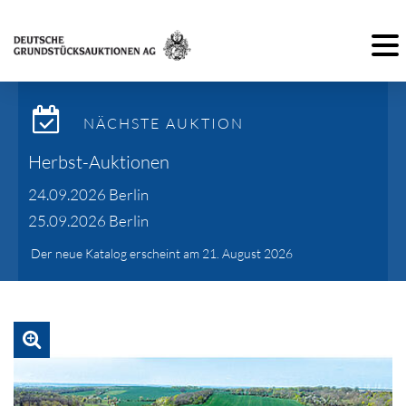
Toggl
NÄCHSTE AUKTION
Herbst-Auktionen
24.09.2026 Berlin
25.09.2026 Berlin
Der neue Katalog erscheint am 21. August 2026