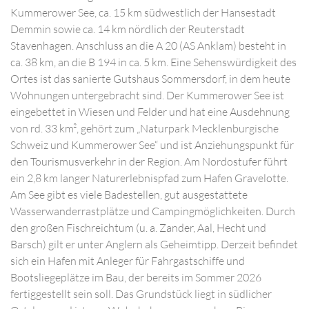
Kummerower See, ca. 15 km südwestlich der Hansestadt
Demmin sowie ca. 14 km nördlich der Reuterstadt
Stavenhagen. Anschluss an die A 20 (AS Anklam) besteht in
ca. 38 km, an die B 194 in ca. 5 km. Eine Sehenswürdigkeit des
Ortes ist das sanierte Gutshaus Sommersdorf, in dem heute
Wohnungen untergebracht sind. Der Kummerower See ist
eingebettet in Wiesen und Felder und hat eine Ausdehnung
von rd. 33 km², gehört zum „Naturpark Mecklenburgische
Schweiz und Kummerower See“ und ist Anziehungspunkt für
den Tourismusverkehr in der Region. Am Nordostufer führt
ein 2,8 km langer Naturerlebnispfad zum Hafen Gravelotte.
Am See gibt es viele Badestellen, gut ausgestattete
Wasserwanderrastplätze und Campingmöglichkeiten. Durch
den großen Fischreichtum (u. a. Zander, Aal, Hecht und
Barsch) gilt er unter Anglern als Geheimtipp. Derzeit befindet
sich ein Hafen mit Anleger für Fahrgastschiffe und
Bootsliegeplätze im Bau, der bereits im Sommer 2026
fertiggestellt sein soll. Das Grundstück liegt in südlicher