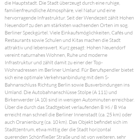
die Hauptstadt. Die Stadt überzeugt durch eine ruhige,
familienfreundliche Atmosphäre, viel Natur und eine
hervorragende Infrastruktur. Seit der Wendezeit zählt Hohen
Neuendorf zu den am stärksten wachsenden Orten im sog.
Berliner Speckgürtel. Viele Einkaufsmöglichkeiten, Cafés und
Restaurants sowie Schulen und Kitas machen die Stadt
attraktiv und lebenswert. Kurz gesagt: Hohen Neuendorf
vereint naturnahes Wohnen, Ruhe und moderne
Infrastruktur und zählt damit zu einer der Top-
Wohnadressen im Berliner Umland. Für Berufspendler bietet
sich eine optimale Verkehrsanbindung mit dem S-
Bahnanschluss Richtung Berlin sowie Busverbindungen ins
Umland. Die Autobahnanschlüsse Stolpe (A 111) und
Birkenwerder (A 10) sind in wenigen Autominuten erreichbar.
Über die durch das Stadtgebiet verlaufenden B 96 / B 96a
erreicht man schnell die Berliner Innenstadt (ca. 25 km) oder
auch Oranienburg (ca. 10 km). Das Objekt befindet sich im
Stadtzentrum, etwa mittig der die Stadt horizontal
querenden Schönfließer Straße und ist von weiteren, sehr