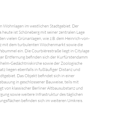
en Wohnlagen im westlichen Stadtgebiet. Der
is heute ist Schöneberg mit seiner zentralen Lage
den vielen Grünanlagen, wie z.B. dem Heinrich-von-
latz mit dem turbulenten Wochenmarkt sowie die
sbummel ein. Die Courbièrestraße liegt in Citylage
iger Entfernung befinden sich der Kurfürstendamm
lhelm-Gedächtniskirche sowie der Zoologische
z liegen ebenfalls in fußläufiger Distanz und
dtgebiet. Das Objekt befindet sich in einer
auung in geschlossener Bauweise, teils mit
t von klassischer Berliner Altbausubstanz und
ng sowie weitere Infrastruktur des täglichen
ngsflächen befinden sich im weiteren Umkreis.