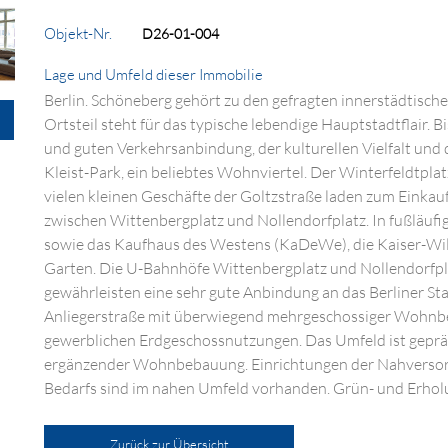
Objekt-Nr.
D26-01-004
Lage und Umfeld dieser Immobilie
Berlin. Schöneberg gehört zu den gefragten innerstädtisch
Ortsteil steht für das typische lebendige Hauptstadtflair. B
und guten Verkehrsanbindung, der kulturellen Vielfalt und 
Kleist-Park, ein beliebtes Wohnviertel. Der Winterfeldtp
vielen kleinen Geschäfte der Goltzstraße laden zum Einkauf
zwischen Wittenbergplatz und Nollendorfplatz. In fußläuf
sowie das Kaufhaus des Westens (KaDeWe), die Kaiser-Wi
Garten. Die U-Bahnhöfe Wittenbergplatz und Nollendorfplat
gewährleisten eine sehr gute Anbindung an das Berliner Sta
Anliegerstraße mit überwiegend mehrgeschossiger Wohnbeb
gewerblichen Erdgeschossnutzungen. Das Umfeld ist gepräg
ergänzender Wohnbebauung. Einrichtungen der Nahversorgu
Bedarfs sind im nahen Umfeld vorhanden. Grün- und Erholu
Zurück zur Übersicht