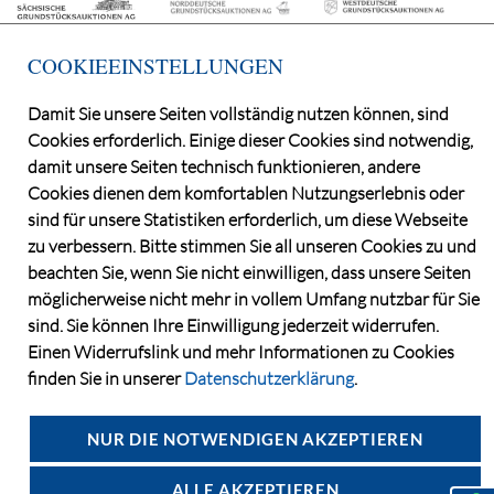
COOKIEEINSTELLUNGEN
Damit Sie unsere Seiten vollständig nutzen können, sind
Cookies erforderlich. Einige dieser Cookies sind notwendig,
©2026 Deutsche Grundstücksauktionen AG
damit unsere Seiten technisch funktionieren, andere
CONSENT MANAGER
Cookies dienen dem komfortablen Nutzungserlebnis oder
KATALOGBEZUG
sind für unsere Statistiken erforderlich, um diese Webseite
OBJEKTFRAGEBOGEN
zu verbessern. Bitte stimmen Sie all unseren Cookies zu und
DATENSCHUTZ
beachten Sie, wenn Sie nicht einwilligen, dass unsere Seiten
möglicherweise nicht mehr in vollem Umfang nutzbar für Sie
VERSTEIGERUNGSBEDINGUNGEN
sind. Sie können Ihre Einwilligung jederzeit widerrufen.
IMPRESSUM
Einen Widerrufslink und mehr Informationen zu Cookies
KONTAKT
finden Sie in unserer
Datenschutzerklärung
.
NUR DIE NOTWENDIGEN AKZEPTIEREN
ALLE AKZEPTIEREN