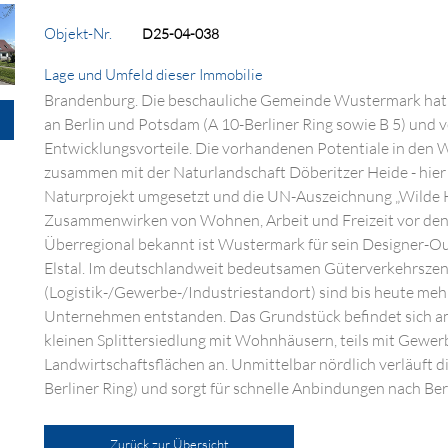
Objekt-Nr.
D25-04-038
Lage und Umfeld dieser Immobilie
Brandenburg. Die beschauliche Gemeinde Wustermark hat 
an Berlin und Potsdam (A 10-Berliner Ring sowie B 5) und 
Entwicklungsvorteile. Die vorhandenen Potentiale in de
zusammen mit der Naturlandschaft Döberitzer Heide - hier h
Naturprojekt umgesetzt und die UN-Auszeichnung „Wilde He
Zusammenwirken von Wohnen, Arbeit und Freizeit vor den
Überregional bekannt ist Wustermark für sein Designer-Outl
Elstal. Im deutschlandweit bedeutsamen Güterverkehrsze
(Logistik-/Gewerbe-/Industriestandort) sind bis heute meh
Unternehmen entstanden. Das Grundstück befindet sich am
kleinen Splittersiedlung mit Wohnhäusern, teils mit Gewer
Landwirtschaftsflächen an. Unmittelbar nördlich verläuft di
Berliner Ring) und sorgt für schnelle Anbindungen nach Ber
Zurück zur Übersicht