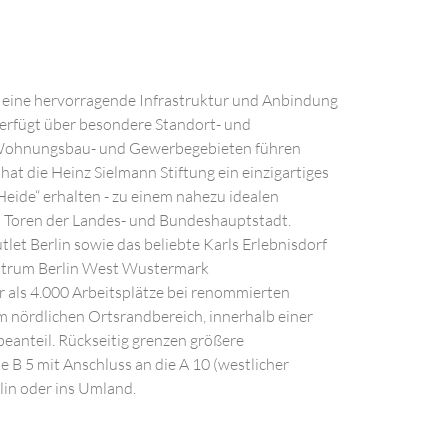
eine hervorragende Infrastruktur und Anbindung
verfügt über besondere Standort- und
n Wohnungsbau- und Gewerbegebieten führen
at die Heinz Sielmann Stiftung ein einzigartiges
ide“ erhalten - zu einem nahezu idealen
 Toren der Landes- und Bundeshauptstadt.
et Berlin sowie das beliebte Karls Erlebnisdorf
ntrum Berlin West Wustermark
r als 4.000 Arbeitsplätze bei renommierten
 nördlichen Ortsrandbereich, innerhalb einer
beanteil. Rückseitig grenzen größere
e B 5 mit Anschluss an die A 10 (westlicher
lin oder ins Umland.