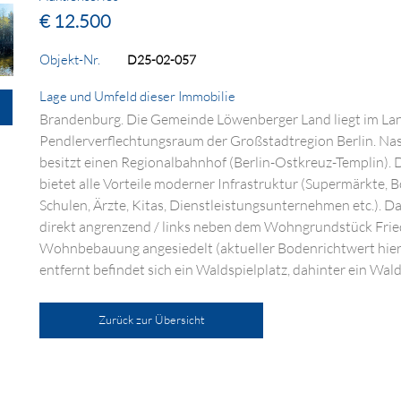
€ 12.500
Objekt-Nr.
D25-02-057
Lage und Umfeld dieser Immobilie
Brandenburg. Die Gemeinde Löwenberger Land liegt im La
Pendlerverflechtungsraum der Großstadtregion Berlin. Na
besitzt einen Regionalbahnhof (Berlin-Ostkreuz-Templin). D
bietet alle Vorteile moderner Infrastruktur (Supermärkte, 
Schulen, Ärzte, Kitas, Dienstleistungsunternehmen etc.). Da
direkt angrenzend / links neben dem Wohngrundstück Fried
Wohnbebauung angesiedelt (aktueller Bodenrichtwert hier
entfernt befindet sich ein Waldspielplatz, dahinter ein Wal
Zurück zur Übersicht