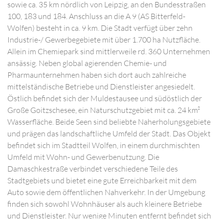
sowie ca. 35 km nördlich von Leipzig, an den Bundesstraßen
100, 183 und 184. Anschluss an die A 9 (AS Bitterfeld-
Wolfen) besteht in ca. 9 km. Die Stadt verfügt über zehn
Industrie-/ Gewerbegebiete mit über 1.700 ha Nutzfläche.
Allein im Chemiepark sind mittlerweile rd. 360 Unternehmen
ansässig. Neben global agierenden Chemie- und
Pharmaunternehmen haben sich dort auch zahlreiche
mittelständische Betriebe und Dienstleister angesiedelt.
Östlich befindet sich der Muldestausee und südöstlich der
Große Goitzschesee, ein Naturschutzgebiet mit ca. 24 km²
Wasserfläche. Beide Seen sind beliebte Naherholungsgebiete
und prägen das landschaftliche Umfeld der Stadt. Das Objekt
befindet sich im Stadtteil Wolfen, in einem durchmischten
Umfeld mit Wohn- und Gewerbenutzung. Die
Damaschkestraße verbindet verschiedene Teile des
Stadtgebiets und bietet eine gute Erreichbarkeit mit dem
Auto sowie dem öffentlichen Nahverkehr. In der Umgebung
finden sich sowohl Wohnhäuser als auch kleinere Betriebe
und Dienstleister. Nur wenige Minuten entfernt befindet sich