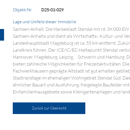
Objekt-Nr.
D25-01-029
Lage und Umfeld dieser Immobilie
Sachsen-Anhalt. Die Hansestadt Stendal mit rd. 39.000 EW 
Sachsen-Anhalts und dient als Wirtschafts-, Kultur- und V
Landeshauptstadt Magdeburg ist ca. 55 km entfernt. Zukü
Landkreis führen. Der ICE/IC/EC-Haltepunkt Stendal verbind
Hannover, Magdeburg, Leipzig, Schwerin und Hamburg. Di
bieten zahlreiche Möglichkeiten für Freizeitaktivitäten. D
Fachwerkhäusern geprägte Altstadt ist gut erhalten gebliebe
Stadtrandlage im ehemaligen Wohngebiet Stendal Süd. Da
ähnlicher Bauart und Ausführung, freigelegte Baufelder mit
Einfamilienhausgebiete sowie Kleingartenanlagen und landw
Zurück zur Übersicht