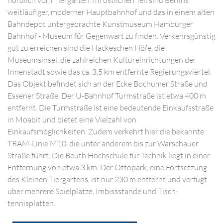
nördlich vom Tiergarten. Im östlichen Teil sind Berlins
weitläufiger, moderner Hauptbahnhof und das in einem alten
Bahndepot untergebrachte Kunstmuseum Hamburger
Bahnhof - Museum für Gegenwart zu finden. Verkehrsgünstig
gut zu erreichen sind die Hackeschen Höfe, die
Museumsinsel, die zahlreichen Kultureinrichtungen der
Innenstadt sowie das ca. 3,5 km entfernte Regierungsviertel.
Das Objekt befindet sich an der Ecke Bochumer Straße und
Essener Straße. Der U-Bahnhof Turmstraße ist etwa 400 m
entfernt. Die Turmstraße ist eine bedeutende Einkaufsstraße
in Moabit und bietet eine Vielzahl von
Einkaufsmöglichkeiten. Zudem verkehrt hier die bekannte
TRAM-Linie M10, die unter anderem bis zur Warschauer
Straße führt. Die Beuth Hochschule für Technik liegt in einer
Entfernung von etwa 3 km. Der Ottopark, eine Fortsetzung
des Kleinen Tiergartens, ist nur 230 m entfernt und verfügt
über mehrere Spielplätze, Imbissstände und Tisch­
tennisplatten.