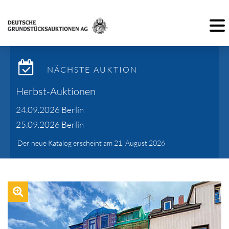
Toggl
NÄCHSTE AUKTION
Herbst-Auktionen
24.09.2026 Berlin
25.09.2026 Berlin
Der neue Katalog erscheint am 21. August 2026