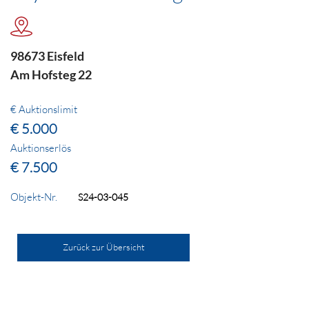
98673 Eisfeld
Am Hofsteg 22
€ Auktionslimit
€ 5.000
Auktionserlös
€ 7.500
Objekt-Nr.
S24-03-045
Zurück zur Übersicht