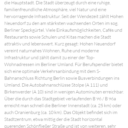
die Hauptstadt. Die Stadt überzeugt durch eine ruhige,
familienfreundliche Atmosphäre, viel Natur und eine
hervorragende Infrastruktur. Seit der Wendezeit zählt Hohen
Neuendorf zu den am stärksten wachsenden Orten im sog.
Berliner Speckgürtel. Viele Einkaufsmöglichkeiten, Cafés und
Restaurants sowie Schulen und Kitas machen die Stadt
attraktiv und lebenswert. Kurz gesagt: Hohen Neuendorf
vereint naturnahes Wohnen, Ruhe und moderne
Infrastruktur und zählt damit zu einer der Top-
Wohnadressen im Berliner Umland. Für Berufspendler bietet
sich eine optimale Verkehrsanbindung mit dem S-
Bahnanschluss Richtung Berlin sowie Busverbindungen ins
Umland. Die Autobahnanschlüsse Stolpe (A 111) und
Birkenwerder (A 10) sind in wenigen Autominuten erreichbar.
Über die durch das Stadtgebiet verlaufenden B 96 / B 96a
erreicht man schnell die Berliner Innenstadt (ca. 25 km) oder
auch Oranienburg (ca. 10 km). Das Objekt befindet sich im
Stadtzentrum, etwa mittig der die Stadt horizontal
querenden Schönfließer Straße und ist von weiteren, sehr