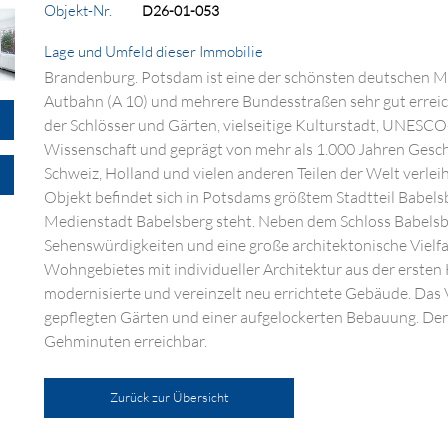
Objekt-Nr.
D26-01-053
Lage und Umfeld dieser Immobilie
Brandenburg. Potsdam ist eine der schönsten deutschen Me
Autbahn (A 10) und mehrere Bundesstraßen sehr gut errei
der Schlösser und Gärten, vielseitige Kulturstadt, UNESCO
Wissenschaft und geprägt von mehr als 1.000 Jahren Geschic
Schweiz, Holland und vielen anderen Teilen der Welt verle
Objekt befindet sich in Potsdams größtem Stadtteil Babelsb
Medienstadt Babelsberg steht. Neben dem Schloss Babelsbe
Sehenswürdigkeiten und eine große architektonische Vielfa
Wohngebietes mit individueller Architektur aus der ersten 
modernisierte und vereinzelt neu errichtete Gebäude. Das 
gepflegten Gärten und einer aufgelockerten Bebauung. Der
Gehminuten erreichbar.
Zurück zur Übersicht