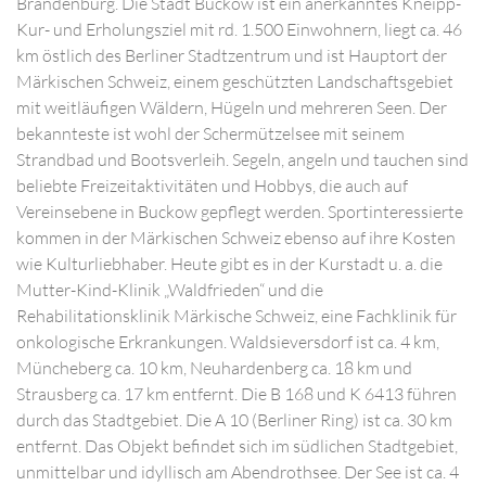
Brandenburg. Die Stadt Buckow ist ein anerkanntes Kneipp-
Kur- und Erholungsziel mit rd. 1.500 Einwohnern, liegt ca. 46
km östlich des Berliner Stadtzentrum und ist Hauptort der
Märkischen Schweiz, einem geschützten Landschaftsgebiet
mit weitläufigen Wäldern, Hügeln und mehreren Seen. Der
bekannteste ist wohl der Schermützelsee mit seinem
Strandbad und Bootsverleih. Segeln, angeln und tauchen sind
beliebte Freizeitaktivitäten und Hobbys, die auch auf
Vereinsebene in Buckow gepflegt werden. Sportinteressierte
kommen in der Märkischen Schweiz ebenso auf ihre Kosten
wie Kulturliebhaber. Heute gibt es in der Kurstadt u. a. die
Mutter-Kind-Klinik „Waldfrieden“ und die
Rehabilitationsklinik Märkische Schweiz, eine Fachklinik für
onkologische Erkrankungen. Waldsieversdorf ist ca. 4 km,
Müncheberg ca. 10 km, Neuhardenberg ca. 18 km und
Strausberg ca. 17 km entfernt. Die B 168 und K 6413 führen
durch das Stadtgebiet. Die A 10 (Berliner Ring) ist ca. 30 km
entfernt. Das Objekt befindet sich im südlichen Stadtgebiet,
unmittelbar und idyllisch am Abendrothsee. Der See ist ca. 4