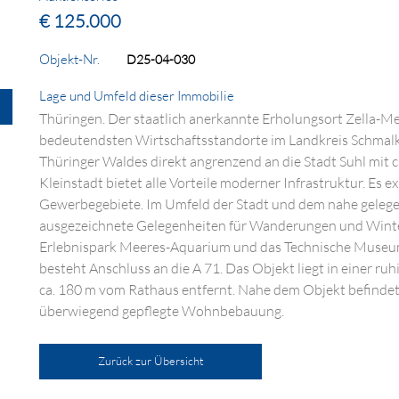
€ 125.000
Objekt-Nr.
D25-04-030
Lage und Umfeld dieser Immobilie
Thüringen. Der staatlich anerkannte Erholungsort Zella-Meh
bedeutendsten Wirtschaftsstandorte im Landkreis Schmal
Thüringer Waldes direkt angrenzend an die Stadt Suhl mit c
Kleinstadt bietet alle Vorteile moderner Infrastruktur. Es 
Gewerbegebiete. Im Umfeld der Stadt und dem nahe geleg
ausgezeichnete Gelegenheiten für Wanderungen und Wintersp
Erlebnispark Meeres-Aquarium und das Technische Museum 
besteht Anschluss an die A 71. Das Objekt liegt in einer ru
ca. 180 m vom Rathaus entfernt. Nahe dem Objekt befindet 
überwiegend gepflegte Wohnbebauung.
Zurück zur Übersicht