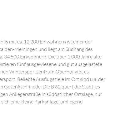
lis mit ca. 12.200 Einwohnern ist einer der
kalden-Meiningen und liegt am Südhang des
a. 34.500 Einwohnern. Die über 1.000 Jahre alte
existieren fünf ausgewiesene und gut ausgelastete
enen Wintersportzentrum Oberhof gibt es
ort. Beliebte Ausflugsziele im Ort sind u.a. der
Gesenkschmiede. Die B 62 quert die Stadt, es
higen Anliegerstraße in südöstlicher Ortslage, nur
sich eine kleine Parkanlage, umliegend