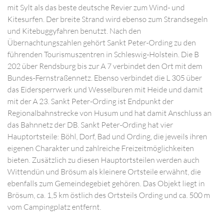
mit Sylt als das beste deutsche Revier zum Wind- und
Kitesurfen. Der breite Strand wird ebenso zum Strandsegeln
und Kitebuggyfahren benutzt. Nach den
Übernachtungszahlen gehört Sankt Peter-Ording zu den
führenden Tourismuszentren in Schleswig-Holstein. Die B
202 über Rendsburg bis zur A 7 verbindet den Ort mit dem
Bundes-Fernstraßennetz. Ebenso verbindet die L 305 über
das Eidersperrwerk und Wesselburen mit Heide und damit
mit der A 23. Sankt Peter-Ording ist Endpunkt der
Regionalbahnstrecke von Husum und hat damit Anschluss an
das Bahnnetz der DB. Sankt Peter-Ording hat vier
Hauptortsteile: Böhl, Dorf, Bad und Ording, die jeweils ihren
eigenen Charakter und zahlreiche Freizeitmöglichkeiten
bieten. Zusätzlich zu diesen Hauptortsteilen werden auch
Wittendün und Brösum als kleinere Ortsteile erwähnt, die
ebenfalls zum Gemeindegebiet gehören. Das Objekt liegt in
Brösum, ca. 1,5 km östlich des Ortsteils Ording und ca. 500 m
vom Campingplatz entfernt.