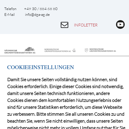
Telefon +49 30 / 884 68 80
E-Mail
info@dga-ag.de
INFOLETTER
COOKIEEINSTELLUNGEN
Damit Sie unsere Seiten vollständig nutzen können, sind
Cookies erforderlich. Einige dieser Cookies sind notwendig,
©2026 Deutsche Grundstücksauktionen AG
damit unsere Seiten technisch funktionieren, andere
CONSENT MANAGER
Cookies dienen dem komfortablen Nutzungserlebnis oder
KATALOGBEZUG
sind für unsere Statistiken erforderlich, um diese Webseite
OBJEKTFRAGEBOGEN
zu verbessern. Bitte stimmen Sie all unseren Cookies zu und
DATENSCHUTZ
beachten Sie, wenn Sie nicht einwilligen, dass unsere Seiten
VERSTEIGERUNGSBEDINGUNGEN
möglicherweise nicht mehr in vollem Umfang nutzbar für Sie