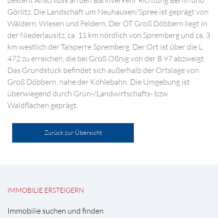
besteht Anschluss an den Bahnverkehr Richtung Berlin und
Görlitz. Die Landschaft um Neuhausen/Spree ist geprägt von
Wäldern, Wiesen und Feldern. Der OT Groß Döbbern liegt in
der Niederlausitz, ca. 11 km nördlich von Spremberg und ca. 3
km westlich der Talsperre Spremberg. Der Ort ist über die L
472 zu erreichen, die bei Groß Oßnig von der B 97 abzweigt.
Das Grundstück befindet sich außerhalb der Ortslage von
Groß Döbbern, nahe der Kohlebahn. Die Umgebung ist
überwiegend durch Grün-/Landwirtschafts- bzw.
Waldflächen geprägt.
Zurück zur Übersicht
IMMOBILIE ERSTEIGERN
Immobilie suchen und finden