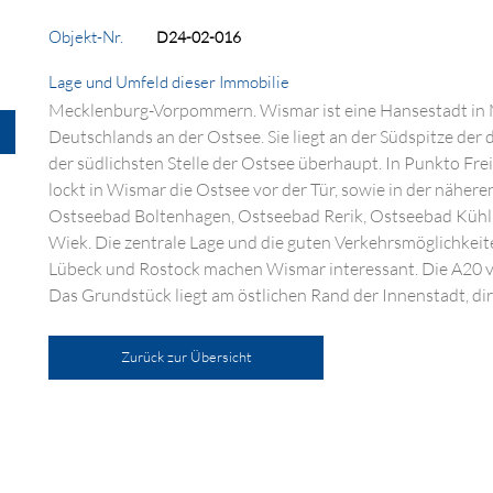
Objekt-Nr.
D24-02-016
Lage und Umfeld dieser Immobilie
Mecklenburg-Vorpommern. Wismar ist eine Hansestadt i
Deutschlands an der Ostsee. Sie liegt an der Südspitze der
der südlichsten Stelle der Ostsee überhaupt. In Punkto Fr
lockt in Wismar die Ostsee vor der Tür, sowie in der näh
Ostseebad Boltenhagen, Ostseebad Rerik, Ostseebad Kühlu
Wiek. Die zentrale Lage und die guten Verkehrsmöglichkei
Lübeck und Rostock machen Wismar interessant. Die A20 ve
Das Grundstück liegt am östlichen Rand der Innenstadt, di
Zurück zur Übersicht