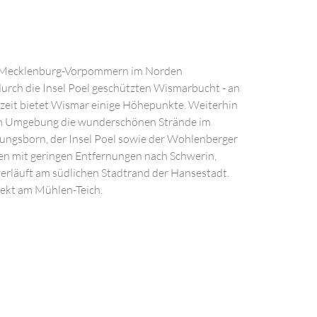
n Mecklenburg-Vorpommern im Norden
 durch die Insel Poel geschützten Wismarbucht - an
eizeit bietet Wismar einige Höhepunkte. Weiterhin
eren Umgebung die wunderschönen Strände im
ngsborn, der Insel Poel sowie der Wohlenberger
ten mit geringen Entfernungen nach Schwerin,
rläuft am südlichen Stadtrand der Hansestadt.
rekt am Mühlen-Teich.