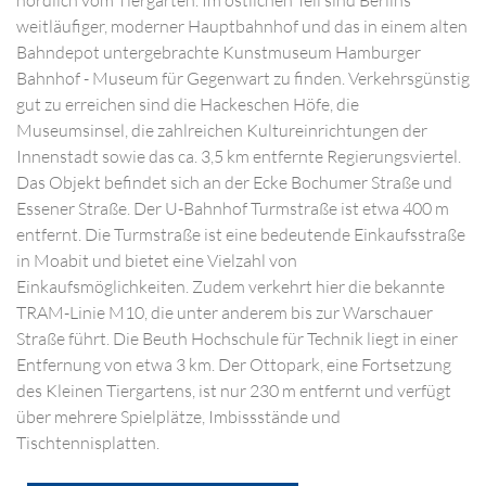
nördlich vom Tiergarten. Im östlichen Teil sind Berlins
weitläufiger, moderner Hauptbahnhof und das in einem alten
Bahndepot untergebrachte Kunstmuseum Hamburger
Bahnhof - Museum für Gegenwart zu finden. Verkehrsgünstig
gut zu erreichen sind die Hackeschen Höfe, die
Museumsinsel, die zahlreichen Kultureinrichtungen der
Innenstadt sowie das ca. 3,5 km entfernte Regierungsviertel.
Das Objekt befindet sich an der Ecke Bochumer Straße und
Essener Straße. Der U-Bahnhof Turmstraße ist etwa 400 m
entfernt. Die Turmstraße ist eine bedeutende Einkaufsstraße
in Moabit und bietet eine Vielzahl von
Einkaufsmöglichkeiten. Zudem verkehrt hier die bekannte
TRAM-Linie M10, die unter anderem bis zur Warschauer
Straße führt. Die Beuth Hochschule für Technik liegt in einer
Entfernung von etwa 3 km. Der Ottopark, eine Fortsetzung
des Kleinen Tiergartens, ist nur 230 m entfernt und verfügt
über mehrere Spielplätze, Imbissstände und
Tischtennisplatten.