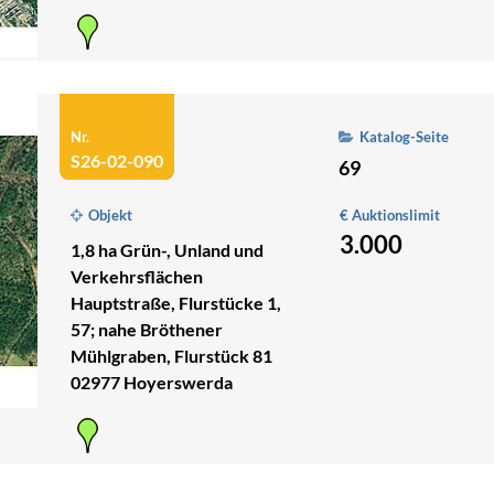
Nr.
Katalog-Seite
S26-02-090
69
Objekt
€ Auktionslimit
3.000
1,8 ha Grün-, Unland und
Verkehrsflächen
Hauptstraße, Flurstücke 1,
57; nahe Bröthener
Mühlgraben, Flurstück 81
02977 Hoyerswerda