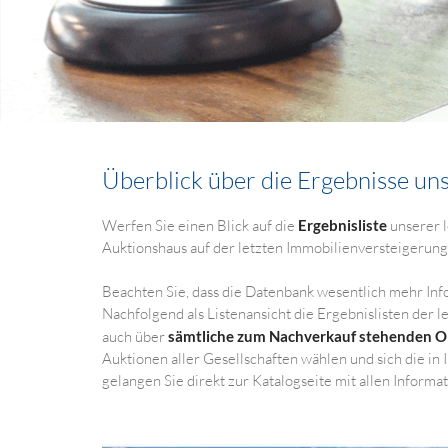
Überblick über die Ergebnisse un
Werfen Sie einen Blick auf die
Ergebnisliste
unserer l
Auktionshaus auf der letzten Immobilienversteigerung 
Beachten Sie, dass die Datenbank wesentlich mehr Inf
Nachfolgend als Listenansicht die Ergebnislisten der
auch über
sämtliche zum Nachverkauf stehenden O
Auktionen aller Gesellschaften wählen und sich die in
gelangen Sie direkt zur Katalogseite mit allen Informa