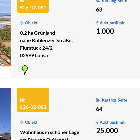
Nr.
Katalog-Seite
S26-02-081
63
Objekt
€ Auktionslimit
1.000
0,2 ha Grünland
nahe Koblenzer Straße,
Flurstück 24/2
02999 Lohsa
Nr.
Katalog-Seite
S26-02-082
64
Objekt
€ Auktionslimit
25.000
Wohnhaus in schöner Lage
am Stausee Quitzdorf