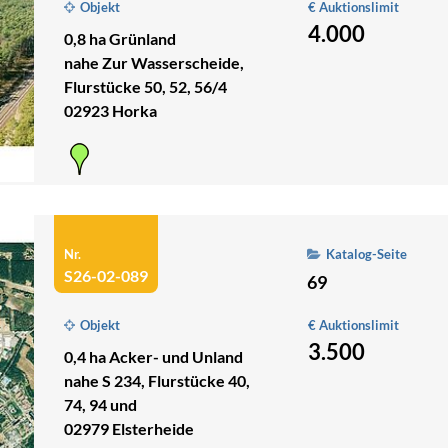
Objekt
€ Auktionslimit
4.000
0,8 ha Grünland
nahe Zur Wasserscheide,
Flurstücke 50, 52, 56/4
02923 Horka
Nr.
Katalog-Seite
S26-02-089
69
Objekt
€ Auktionslimit
3.500
0,4 ha Acker- und Unland
nahe S 234, Flurstücke 40,
74, 94 und
02979 Elsterheide