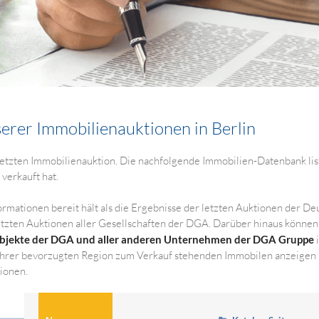
serer Immobilienauktionen in Berlin
etzten Immobilienauktion. Die nachfolgende Immobilien-Datenbank liste
verkauft hat.
ormationen bereit hält als die Ergebnisse der letzten Auktionen der 
 letzten Auktionen aller Gesellschaften der DGA. Darüber hinaus könne
bjekte der DGA und aller anderen Unternehmen der DGA Gruppe
i
 Ihrer bevorzugten Region zum Verkauf stehenden Immobilen anzeigen la
tionen.