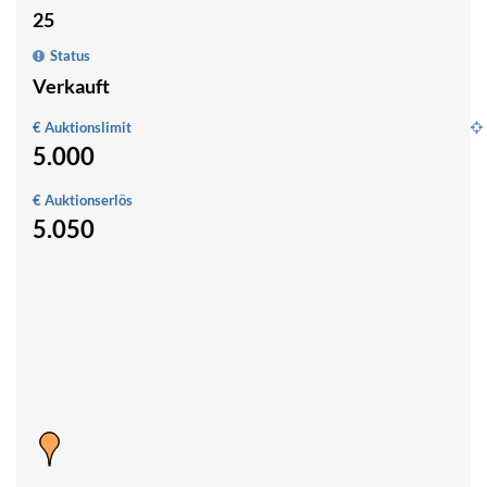
25
Status
Verkauft
€ Auktionslimit
5.000
F
in
€ Auktionserlös
r
5.050
W
A
d
u
D
2
0