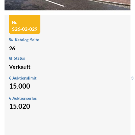
Nr.
S26-02-029
Katalog-Seite
26
Status
Verkauft
€ Auktionslimit
15.000
D
W
€ Auktionserlös
m
15.020
Po
S
8
0