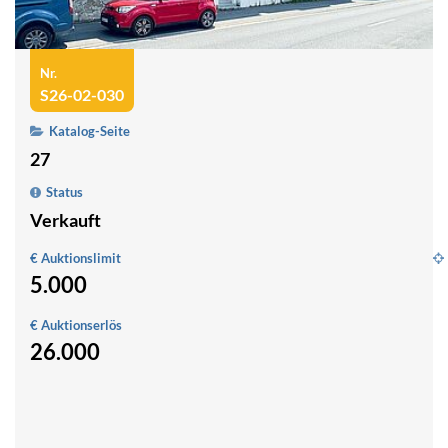
Nr.
S26-02-030
Katalog-Seite
27
Status
Verkauft
€ Auktionslimit
5.000
M
m
€ Auktionserlös
N
26.000
P
S
1
0