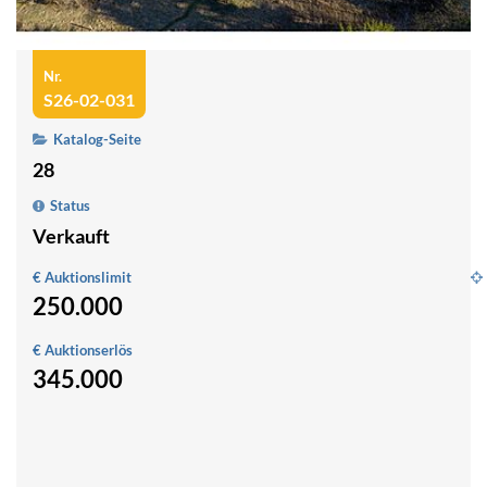
Nr.
S26-02-031
Katalog-Seite
28
Status
Verkauft
€ Auktionslimit
250.000
W
m
€ Auktionserlös
2
345.000
W
u
1
G