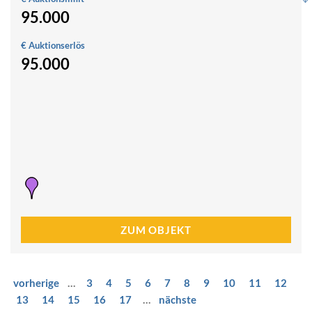
95.000
S
m
€ Auktionserlös
S
95.000
a
1
St
R
5
9
ZUM OBJEKT
vorherige
…
3
4
5
6
7
8
9
10
11
12
13
14
15
16
17
…
nächste