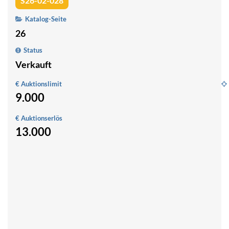
S26-02-028
Katalog-Seite
26
Status
Verkauft
€ Auktionslimit
9.000
E
G
€ Auktionserlös
m
13.000
Sa
F
u
W
F
S
1
0