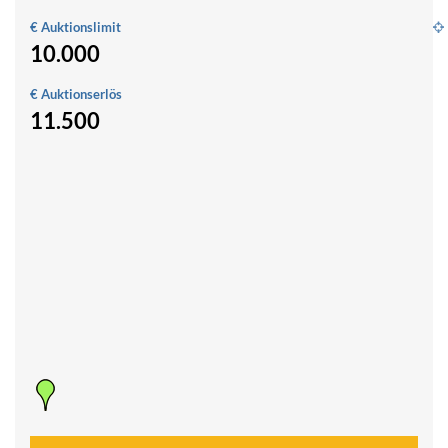
€ Auktionslimit
10.000
2,
h
€ Auktionserlös
A
11.500
G
u
U
W
S
Fl
3/
3
0
D