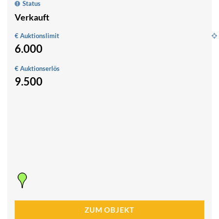
Status
Verkauft
€ Auktionslimit
6.000
1,
h
€ Auktionserlös
G
9.500
u
W
n
O
F
1
0
ZUM OBJEKT