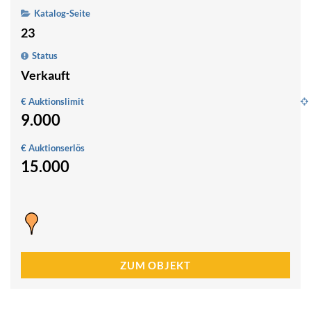
Katalog-Seite
23
Status
Verkauft
€ Auktionslimit
9.000
l
Z
€ Auktionserlös
S
15.000
8
0
ZUM OBJEKT