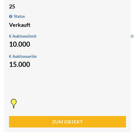
25
Status
Verkauft
€ Auktionslimit
10.000
l
D
€ Auktionserlös
z
15.000
A
B
2
0
ZUM OBJEKT